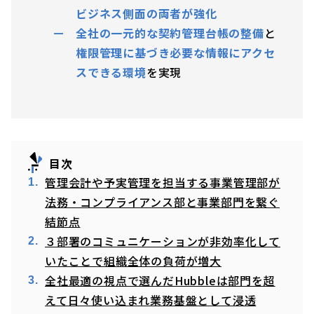
ビジネス側面の両者が強化
全社の一元的な契約管理台帳の整備
と
権限管理に基づき必要な情報にアクセ
スできる環境
を実現
目次
管理会計や予実管理を担当する事業管理部が
法務・コンプライアンス部と事業部門を繋ぐ
結節点
３部署のコミュニケーションが非効率化して
いたことで組織全体の負荷が増大
全社最適の視点で選んだHubbleは部門を超
えて日々使い込まれ業務基盤として浸透