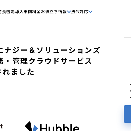
特長
機能
導入事例
料金
お役立ち情報
法令対応
エナジー＆ソリューションズ
務・管理クラウドサービス
入されました