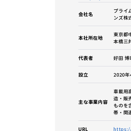
プライ
会社名
ンズ株
東京都
本社所在地
本橋三井
代表者
好田 博
設立
2020
車載用
造・販
主な事業内容
ものを
帯・関
URL
https: