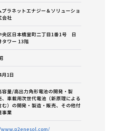
ムプラネットエナジー＆ソリューショ
式会社
中央区日本橋室町二丁目1番1号 日
タワー 13階
昭
年4月1日
高容量/高出力角形電池の開発・製
売、車載用次世代電池（新原理による
含む）の開発・製造・販売、その他付
連事業
//www.p2enesol.com/