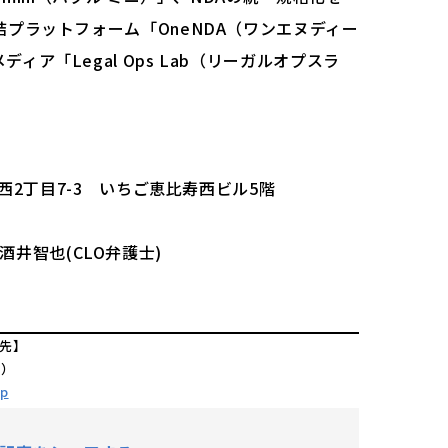
結プラットフォーム「OneNDA（ワンエヌディー
ア「Legal Ops Lab（リーガルオプスラ
。
寿西2丁目7-3 いちご恵比寿西ビル5階
/ 酒井智也(CLO弁護士)
先】
だ）
jp