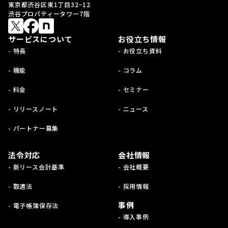
東京都渋谷区東1丁目32−12
渋谷プロパティータワー7階
サービスについて
お役立ち情報
- 特長
- お役立ち資料
- 機能
- コラム
- 料金
- セミナー
- リリースノート
- ニュース
- パートナー募集
法令対応
会社情報
- 新リース会計基準
- 会社概要
- 取適法
- 採用情報
事例
- 電子帳簿保存法
- 導入事例