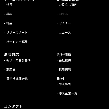
- 特長
- お役立ち資料
- 機能
- コラム
- 料金
- セミナー
- リリースノート
- ニュース
- パートナー募集
法令対応
会社情報
- 新リース会計基準
- 会社概要
- 取適法
- 採用情報
事例
- 電子帳簿保存法
- 導入事例
- 導入企業一覧
コンタクト