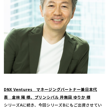
DNX Ventures マネージングパートナー兼日本代
表 倉林 陽 様、プリンシパル 井無田 ゆりか 様
シリーズAに続き、今回シリーズBにもご出資させてい