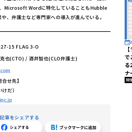
crosoft Wordに特化していることもHubble
業や、弁護士など専門家への導入が進んでいる。
2
-15 FLAG 3-O
【
で
井克也(CTO) / 酒井智也(CLO弁護士)
る
.com
ナ
開
問合せ先】
（いけだ）
nc.jp
記事をシェアする