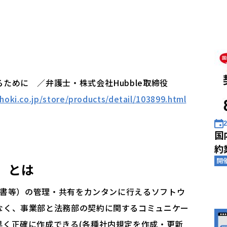
ために ／弁護士・株式会社Hubble取締役
hoki.co.jp/store/products/detail/103899.html
2
国
約
開
」
とは
契約書等）の管理・共有をカンタンに行えるソフトウ
なく、事業部と法務部の契約に関するコミュニケー
早く正確に作成できる(各種社内規定を作成・更新