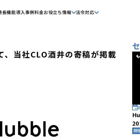
特長
機能
導入事例
料金
お役立ち情報
法令対応
て、当社CLO酒井の寄稿が掲載
2
Hu
2
開