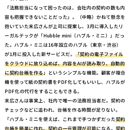
「法務担当になって困ったのは、会社内の契約の数も内
容も把握できないことだった」。（中略）かねて懸念を
抱いていた末広さんが上司に提案し、3月に導入したリ
ーガルテックが「Hubble mini（ハブル・ミニ）」だっ
た。ハブル・ミニは16年設立のハブル（東京・渋谷）
が1月に投入した新サービスだ。
「契約の電子ファイル
をクラウドに放り込めば、内容をAIが読み取り、自動的
に契約台帳を作る
」というシンプルな機能。顧客が複合
機を使って紙の契約書をPDF化してもいいし、ハブルが
PDF化の代行をすることもできる。
末広さんは事実上、社内で唯一の法務担当者だ。契約の
チェックなどに追われ、台帳を作る時間が足りない。
「ハブル・ミニを使えば、これまで手つかずだった
契約
台帳を簡単に作れ、契約の一元管理が可能
になる。
契約