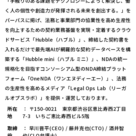
「手触りのある課題をテクノロジーによって解決し、働
く人の個性や創造力が発揮される未来を創出する。」を
パーパスに掲げ、法務と事業部門の協業性を高め生産性
を向上するための契約業務基盤を実現・定着するクラウ
ドサービス「Hubble（ハブル）」、締結した契約書を
入れるだけで最先端AIが網羅的な契約データベースを構
築する「Hubble mini（ハブル ミニ）」、NDAの統一
規格化を目指すコンソーシアム型のNDA締結プラット
フォーム「OneNDA（ワンエヌディーエー）」、法務
の生産性を高めるメディア「Legal Ops Lab（リーガ
ルオプスラボ）」を提供・運営しております。
所在
： 〒150-0021 東京都渋谷区恵比寿西2丁目
地
7-3 いちご恵比寿西ビル5階
取締
： 早川晋平(CEO) / 藤井克也(CTO) / 酒井智
役
也(CLO弁護士)