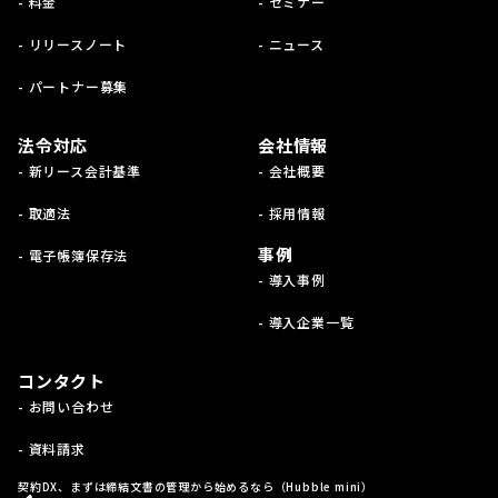
- 料金
- セミナー
- リリースノート
- ニュース
- パートナー募集
法令対応
会社情報
- 新リース会計基準
- 会社概要
- 取適法
- 採用情報
事例
- 電子帳簿保存法
- 導入事例
- 導入企業一覧
コンタクト
- お問い合わせ
- 資料請求
契約DX、まずは締結文書の管理から始めるなら（Hubble mini）