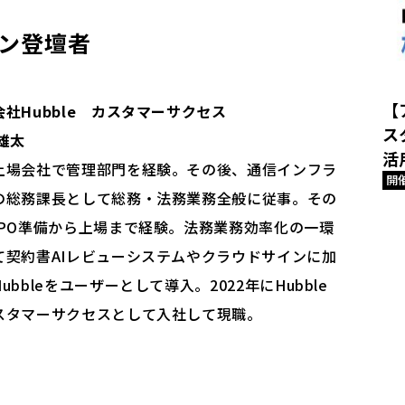
ン登壇者
【
会社Hubble カスタマーサクセス
ス
雄太
活
上場会社で管理部門を経験。その後、通信インフラ
開
の総務課⻑として総務・法務業務全般に従事。その
IPO準備から上場まで経験。法務業務効率化の一環
て契約書AIレビューシステムやクラウドサインに加
ubbleをユーザーとして導入。2022年にHubble
スタマーサクセスとして入社して現職。