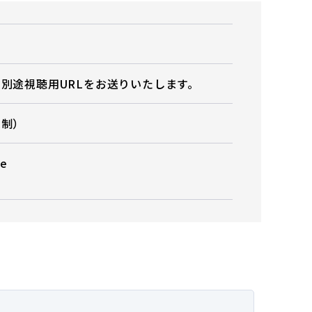
信
別途視聴用URLをお送りいたします。
録制）
e