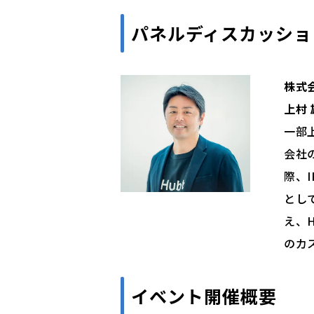
パネルディスカッショ
株式
上村 
一部
会社
際、
とし
え、H
のカ
イベント開催概要