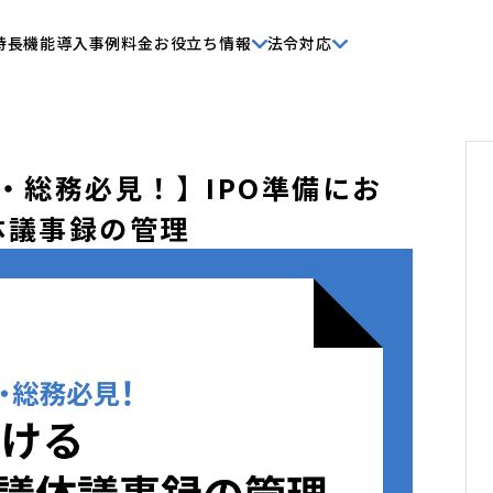
特長
機能
導入事例
料金
お役立ち情報
法令対応
・総務必見！】IPO準備にお
体議事録の管理