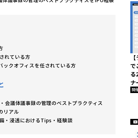
方
されている方
【
でバックオフィスを任されている方
で
る
ナ
と
開
規程・会議体議事録の管理のベストプラクティス
のリアル
備・浸透におけるTips・経験談