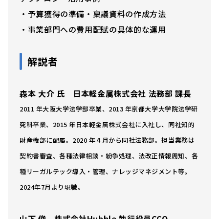
・予算獲得の準備・稟議資料の作成方法
・事業部門への費用配賦の具体的な運用
解説者
森本 大介 氏
日本軽金属株式会社 法務部 課長
2011 年大阪大学法学部卒業、2013 年京都大学大学院法学研
究科卒業、2015 年日本軽金属株式会社に入社し、同社知的
財産権部に配属。2020 年４月から同社法務部。担当業務は
契約書審査、各種法律相談・紛争処理、法改正情報周知、各
種リーガルテック導入・管理、ナレッジマネジメント等。
2024年7月より現職。
山下 俊
株式会社Hubble 執行役員CCO