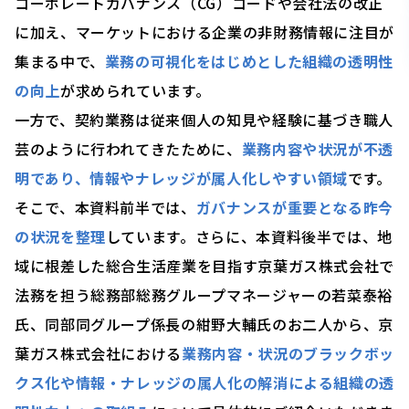
コーポレートガバナンス（CG）コードや会社法の改正
に加え、マーケットにおける企業の非財務情報に注目が
集まる中で、
業務の可視化をはじめとした組織の透明性
の向上
が求められています。
一方で、契約業務は従来個人の知見や経験に基づき職人
芸のように行われてきたために、
業務内容や状況が不透
明であり、情報やナレッジが属人化しやすい領域
です。
そこで、本資料前半では、
ガバナンスが重要となる昨今
の状況を整理
しています。さらに、本資料後半では、地
域に根差した総合生活産業を目指す
京葉ガス株式会社で
法務を担う総務部総務グループ
マネージャーの若菜泰裕
氏、同部同グループ係長の紺野大輔氏のお二人から、京
葉ガス株式会社における
業務内容・状況のブラックボッ
クス化や情報・ナレッジの属人化の解消による組織の透