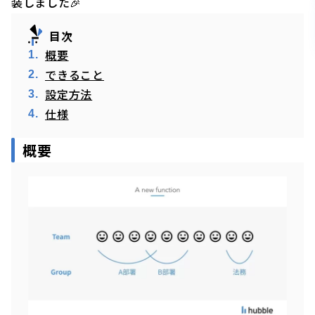
装しました🎉
目次
概要
できること
設定方法
仕様
概要