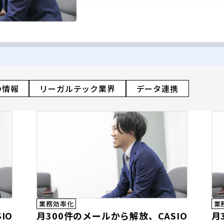
の情報
リーガルテック業界
データ連携
業務効率化
業
IO
月300件のメールから解放、CASIO
月