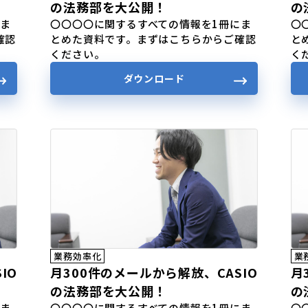
の法務部を大公開！
の
にま
〇〇〇〇に関するすべての情報を1冊にま
〇
確認
とめた資料です。まずはこちらからご確認
と
ください。
く
ダウンロード
業務効率化
業
IO
月300件のメールから解放、CASIO
月
の法務部を大公開！
の
にま
〇〇〇〇に関するすべての情報を1冊にま
〇