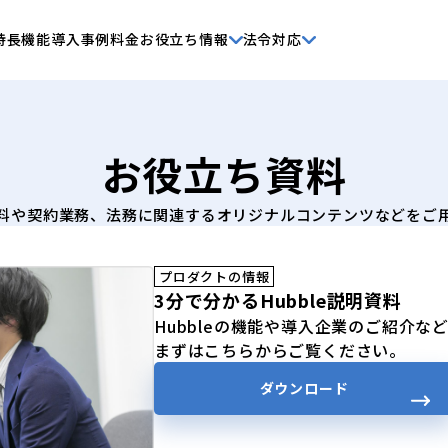
特長
機能
導入事例
料金
お役立ち情報
法令対応
お役立ち資料
料や契約業務、法務に関連するオリジナルコンテンツなどをご
プロダクトの情報
3分で分かるHubble説明資料
Hubbleの機能や導入企業のご紹介な
まずはこちらからご覧ください。
ダウンロード