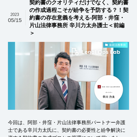
契約書のクオリティだけでなく、契約書
の作成過程こそが紛争を予防する？！契
2023
約書の存在意義を考える-阿部・井窪・
05/15
片山法律事務所 辛川力太弁護士＜前編
＞
最新法務事例
今回は、阿部・井窪・片山法律事務所パートナー弁護
士である辛川力太氏に、契約書の必要性と紛争解決に