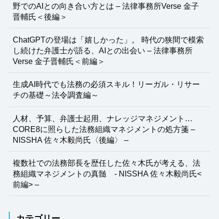
野でのAIとの向き合い方とは – 法律事務所Verse 金子
晋輔氏＜後編＞
ChatGPTの登場は「嬉しかった」。 時代の狭間で模索
し続けた弁護士が語る、AIとの出会い – 法律事務所
Verse 金子晋輔氏＜前編＞
生成AI時代でも法務の必須スキル！リーガル・リサー
チの基礎～法令調査編～
人材、予算、弁護士起用、ナレッジマネジメント…
CORE8に照らした法務組織マネジメントの処方箋 –
NISSHA 佐々木毅尚氏〈後編〉 –
複数社での法務部長を歴任した佐々木氏が考える、法
務組織マネジメントの真髄 - NISSHA 佐々木毅尚氏<
前編> –
カテゴリー