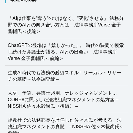
「AIは仕事を”奪う”のではなく、”変化”させる」 法務分
野でのAIとの向き合い方とは – 法律事務所Verse 金子
晋輔氏＜後編＞
ChatGPTの登場は「嬉しかった」。 時代の狭間で模索
し続けた弁護士が語る、AIとの出会い – 法律事務所
Verse 金子晋輔氏＜前編＞
生成AI時代でも法務の必須スキル！リーガル・リサー
チの基礎～法令調査編～
人材、予算、弁護士起用、ナレッジマネジメント…
CORE8に照らした法務組織マネジメントの処方箋 –
NISSHA 佐々木毅尚氏〈後編〉 –
複数社での法務部長を歴任した佐々木氏が考える、法
務組織マネジメントの真髄 - NISSHA 佐々木毅尚氏<
前編> –