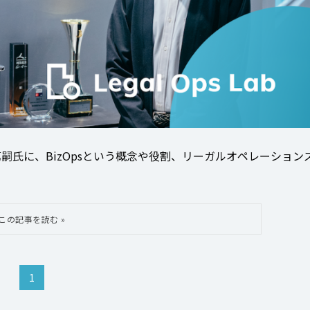
s 上村篤嗣氏に、BizOpsという概念や役割、リーガルオペレーション
1