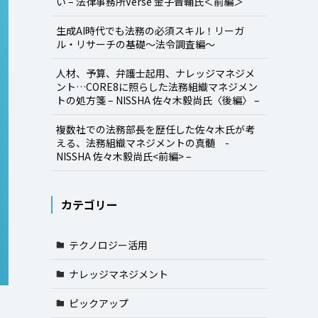
い – 法律事務所Verse 金子晋輔氏＜前編＞
生成AI時代でも法務の必須スキル！リーガ
ル・リサーチの基礎～法令調査編～
人材、予算、弁護士起用、ナレッジマネジメ
ント…CORE8に照らした法務組織マネジメン
トの処方箋 – NISSHA 佐々木毅尚氏〈後編〉 –
複数社での法務部長を歴任した佐々木氏が考
える、法務組織マネジメントの真髄 -
NISSHA 佐々木毅尚氏<前編> –
カテゴリー
テクノロジー活用
ナレッジマネジメント
ピックアップ
例